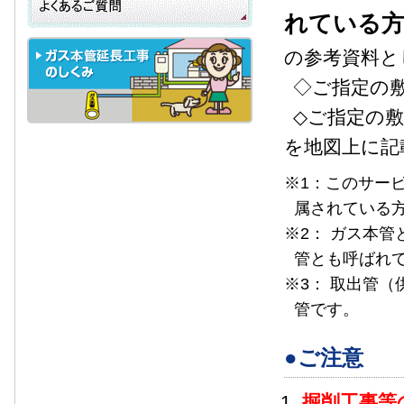
れている
の参考資料と
◇ご指定の
◇ご指定の
を地図上に記
※1：このサー
属されている
※2： ガス本
管とも呼ばれ
※3： 取出管
管です。
●ご注意
掘削工事等