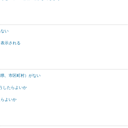
れない
て表示される
（都県、市区町村）がない
どうしたらよいか
たらよいか