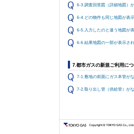
6-3.調査回答図（詳細地図）
6-4.どの物件も同じ地図が表
6-5.入力したのと違う地図が
6-6.結果地図の一部が表示
7.都市ガスの新規ご利用に
7-1.敷地の前面にガス本管が
7-2.取り出し管（供給管）