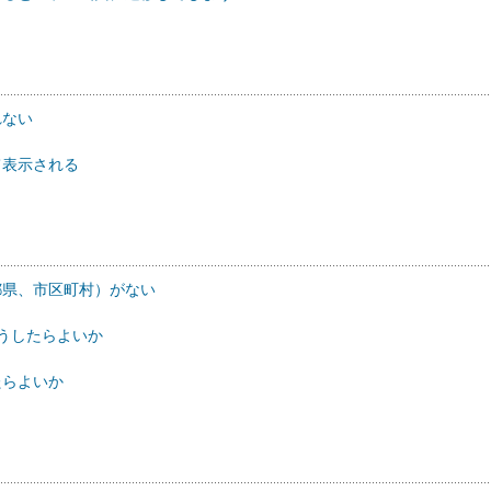
れない
て表示される
（都県、市区町村）がない
どうしたらよいか
たらよいか