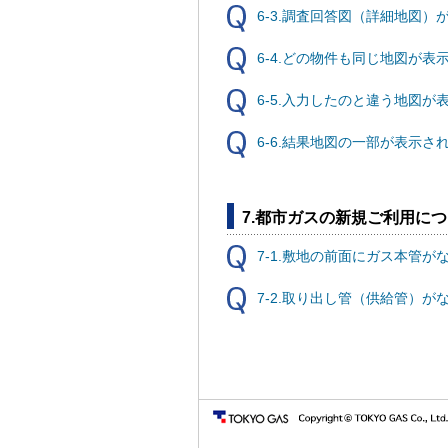
6-3.調査回答図（詳細地図）
6-4.どの物件も同じ地図が表
6-5.入力したのと違う地図が
6-6.結果地図の一部が表示
7.都市ガスの新規ご利用に
7-1.敷地の前面にガス本管が
7-2.取り出し管（供給管）